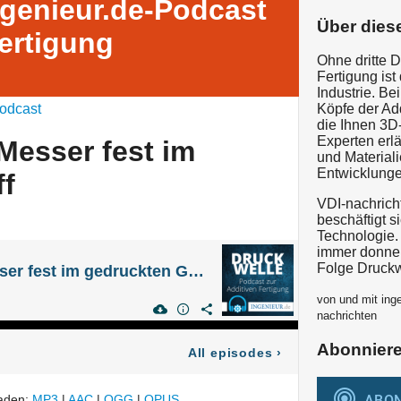
ngenieur.de-Podcast
Über dies
Fertigung
Ohne dritte D
Fertigung ist
Industrie. Be
odcast
Köpfe der Add
die Ihnen 3D-
Experten erl
Messer fest im
und Material
Entwicklunge
ff
VDI-nachrich
beschäftigt s
Technologie. 
immer donner
Folge Druckw
Folge 80 - Das Messer fest im gedruckten Griff
von und mit inge
nachrichten
Abonnier
All episodes
›
laden:
MP3
|
AAC
|
OGG
|
OPUS