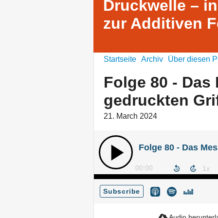
Druckwelle – i
zur Additiven 
Startseite
Archiv
Über diesen P
Folge 80 - Das 
gedruckten Gri
21. March 2024
00:00
Subscribe
Audio herunter